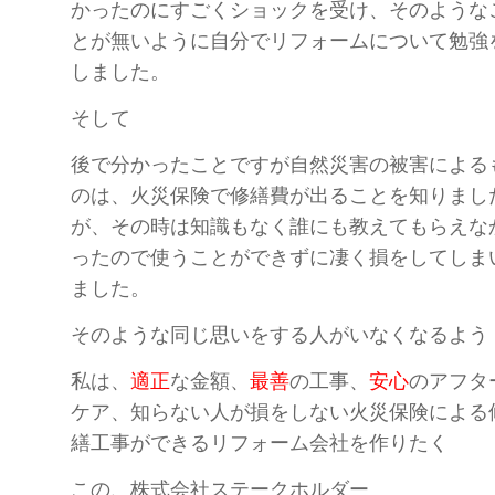
かったのにすごくショックを受け、そのような
とが無いように自分でリフォームについて勉強
しました。
そして
後で分かったことですが自然災害の被害による
のは、火災保険で修繕費が出ることを知りまし
が、その時は知識もなく誰にも教えてもらえな
ったので使うことができずに凄く損をしてしま
ました。
そのような同じ思いを
する人がいなくなるよう
私は、
適正
な金額、
最善
の工事、
安心
のアフタ
ケア、知らない人が損をしない火災保険による
繕工事ができるリフォーム会社を作りたく
この、株式会社ステークホルダー