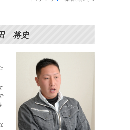
田 将史
た
て
で
ま
な