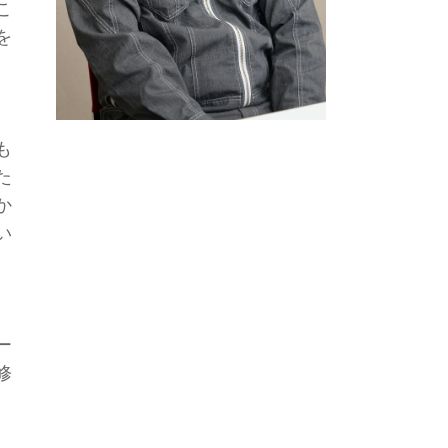
こ
を
も
た
か
い
ー
修